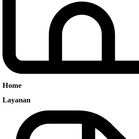
Home
Layanan