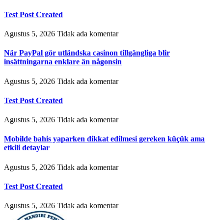
Test Post Created
Agustus 5, 2026
Tidak ada komentar
När PayPal gör utländska casinon tillgängliga blir
insättningarna enklare än någonsin
Agustus 5, 2026
Tidak ada komentar
Test Post Created
Agustus 5, 2026
Tidak ada komentar
Mobilde bahis yaparken dikkat edilmesi gereken küçük ama
etkili detaylar
Agustus 5, 2026
Tidak ada komentar
Test Post Created
Agustus 5, 2026
Tidak ada komentar