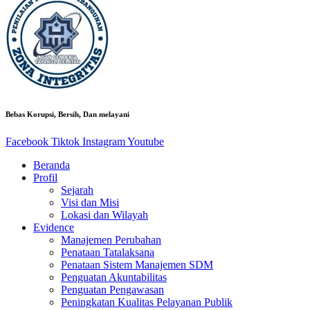
Bebas Korupsi, Bersih, Dan melayani
Facebook
Tiktok
Instagram
Youtube
Beranda
Profil
Sejarah
Visi dan Misi
Lokasi dan Wilayah
Evidence
Manajemen Perubahan
Penataan Tatalaksana
Penataan Sistem Manajemen SDM
Penguatan Akuntabilitas
Penguatan Pengawasan
Peningkatan Kualitas Pelayanan Publik