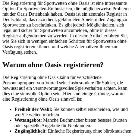
Die Registrierung für Sportwetten ohne Oasis ist eine interessante
Option für Sportwetten-Enthusiasten, die möglicherweise Probleme
mit der Oasis Datenbank haben. Oasis ist ein zentrales Register in
Deutschland, das dazu dient, gefährdeten Spielern den Zugang zu
Sportwetten zu beschränken. Es gibt jedoch Möglichkeiten, sich
legal und sicher für Sportwetten anzumelden, ohne in dieses
Register aufgenommen zu werden. In diesem Artikel erfahren Sie,
wie Sie sich in wenigen einfachen Schritten für Sportwetten ohne
Oasis registrieren können und welche Alternativen Ihnen zur
Verfügung stehen.
Warum ohne Oasis registrieren?
Die Registrierung ohne Oasis kann für verschiedene
Personengruppen von Vorteil sein. Insbesondere für Spieler, die
bewusst auf ein verantwortungsvolles Spielverhalten achten, kann
dies eine sinnvolle Option sein. Hier sind einige Gründe, warum
eine Registrierung ohne Oasis sinnvoll ist:
Freiheit der Wahl:
Sie können selbst entscheiden, wie und
wo Sie wetten möchten.
Wettangebot:
Manche Buchmacher bieten bessere Quoten
oder spezielle Angebote für Neukunden.
Zugänglichkeit:
Einfache Registrierung ohne bürokratischen